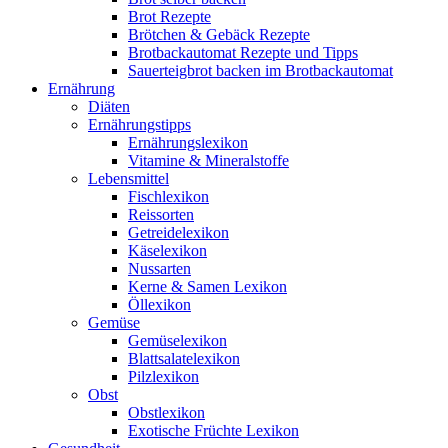
Brot Rezepte
Brötchen & Gebäck Rezepte
Brotbackautomat Rezepte und Tipps
Sauerteigbrot backen im Brotbackautomat
Ernährung
Diäten
Ernährungstipps
Ernährungslexikon
Vitamine & Mineralstoffe
Lebensmittel
Fischlexikon
Reissorten
Getreidelexikon
Käselexikon
Nussarten
Kerne & Samen Lexikon
Öllexikon
Gemüse
Gemüselexikon
Blattsalatelexikon
Pilzlexikon
Obst
Obstlexikon
Exotische Früchte Lexikon