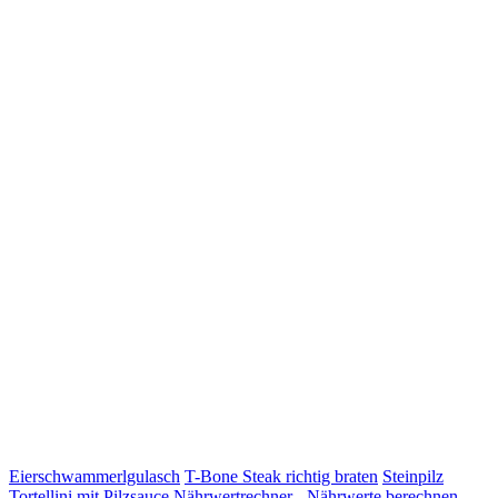
Eierschwammerlgulasch
T-Bone Steak richtig braten
Steinpilz
Tortellini mit Pilzsauce
Nährwertrechner - Nährwerte berechnen