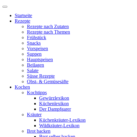
Startseite
Rezepte
Rezepte nach Zutaten
Rezepte nach Themen
Frühstück
Snacks
Vorspeisen
Suppen
Hauptspeisen
Beilagen
Salate
Süsse Rezepte
Obst- & Gemüsesäfte
Kochen
Kochtipps
Gewürzlexikon
Küchenlexikon
Der Dampfgarer
Kräuter
Küchenkräuter-Lexikon
Wildkräuter-Lexikon
Brot backen
Brot selber backen