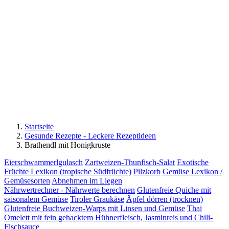
Startseite
Gesunde Rezepte - Leckere Rezeptideen
Brathendl mit Honigkruste
Eierschwammerlgulasch
Zartweizen-Thunfisch-Salat
Exotische
Früchte Lexikon (tropische Südfrüchte)
Pilzkorb
Gemüse Lexikon /
Gemüsesorten
Abnehmen im Liegen
Nährwertrechner - Nährwerte berechnen
Glutenfreie Quiche mit
saisonalem Gemüse
Tiroler Graukäse
Äpfel dörren (trocknen)
Glutenfreie Buchweizen-Warps mit Linsen und Gemüse
Thai
Omelett mit fein gehacktem Hühnerfleisch, Jasminreis und Chili-
Fischsauce