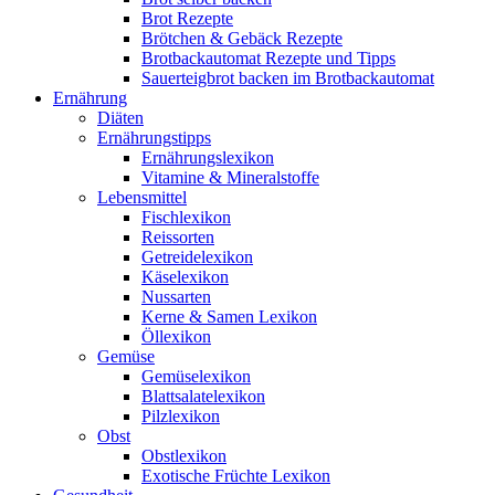
Brot Rezepte
Brötchen & Gebäck Rezepte
Brotbackautomat Rezepte und Tipps
Sauerteigbrot backen im Brotbackautomat
Ernährung
Diäten
Ernährungstipps
Ernährungslexikon
Vitamine & Mineralstoffe
Lebensmittel
Fischlexikon
Reissorten
Getreidelexikon
Käselexikon
Nussarten
Kerne & Samen Lexikon
Öllexikon
Gemüse
Gemüselexikon
Blattsalatelexikon
Pilzlexikon
Obst
Obstlexikon
Exotische Früchte Lexikon