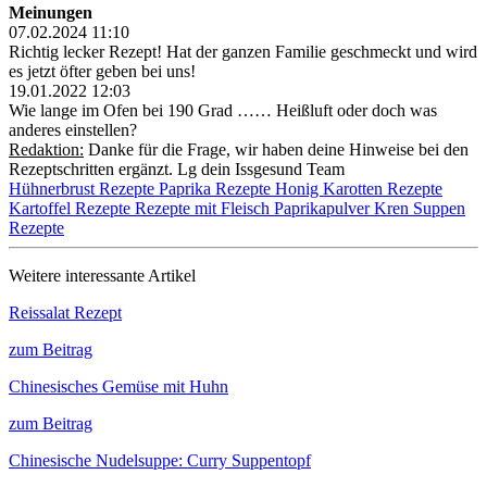
Meinungen
07.02.2024 11:10
Richtig lecker Rezept! Hat der ganzen Familie geschmeckt und wird
es jetzt öfter geben bei uns!
19.01.2022 12:03
Wie lange im Ofen bei 190 Grad …… Heißluft oder doch was
anderes einstellen?
Redaktion:
Danke für die Frage, wir haben deine Hinweise bei den
Rezeptschritten ergänzt. Lg dein Issgesund Team
Hühnerbrust Rezepte
Paprika Rezepte
Honig
Karotten Rezepte
Kartoffel Rezepte
Rezepte mit Fleisch
Paprikapulver
Kren
Suppen
Rezepte
Weitere interessante Artikel
Reissalat Rezept
zum Beitrag
Chinesisches Gemüse mit Huhn
zum Beitrag
Chinesische Nudelsuppe: Curry Suppentopf