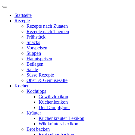
Startseite
Rezepte
Rezepte nach Zutaten
Rezepte nach Themen
Frühstück
Snacks
Vorspeisen
Suppen
Hauptspeisen
Beilagen
Salate
Süsse Rezepte
Obst- & Gemüsesäfte
Kochen
Kochtipps
Gewürzlexikon
Küchenlexikon
Der Dampfgarer
Kräuter
Küchenkräuter-Lexikon
Wildkräuter-Lexikon
Brot backen
Brot selber backen