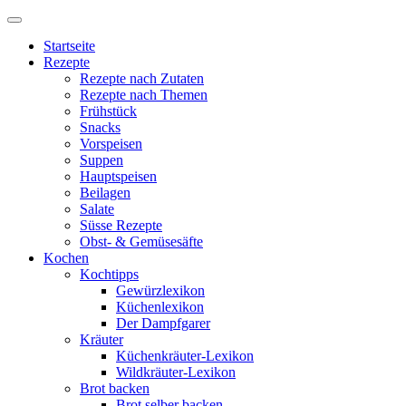
Startseite
Rezepte
Rezepte nach Zutaten
Rezepte nach Themen
Frühstück
Snacks
Vorspeisen
Suppen
Hauptspeisen
Beilagen
Salate
Süsse Rezepte
Obst- & Gemüsesäfte
Kochen
Kochtipps
Gewürzlexikon
Küchenlexikon
Der Dampfgarer
Kräuter
Küchenkräuter-Lexikon
Wildkräuter-Lexikon
Brot backen
Brot selber backen