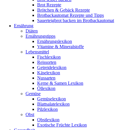
Brot Rezepte
Brötchen & Gebäck Rezepte
Brotbackautomat Rezepte und Tipps
Sauerteigbrot backen im Brotbackautomat
Ernährung
Diäten
Ernährungstipps
Ernährungslexikon
Vitamine & Mineralstoffe
Lebensmittel
Fischlexikon
Reissorten
Getreidelexikon
Käselexikon
Nussarten
Kerne & Samen Lexikon
Öllexikon
Gemüse
Gemüselexikon
Blattsalatelexikon
Pilzlexikon
Obst
Obstlexikon
Exotische Früchte Lexikon