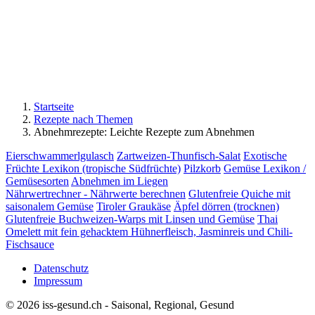
Startseite
Rezepte nach Themen
Abnehmrezepte: Leichte Rezepte zum Abnehmen
Eierschwammerlgulasch
Zartweizen-Thunfisch-Salat
Exotische
Früchte Lexikon (tropische Südfrüchte)
Pilzkorb
Gemüse Lexikon /
Gemüsesorten
Abnehmen im Liegen
Nährwertrechner - Nährwerte berechnen
Glutenfreie Quiche mit
saisonalem Gemüse
Tiroler Graukäse
Äpfel dörren (trocknen)
Glutenfreie Buchweizen-Warps mit Linsen und Gemüse
Thai
Omelett mit fein gehacktem Hühnerfleisch, Jasminreis und Chili-
Fischsauce
Datenschutz
Impressum
© 2026 iss-gesund.ch - Saisonal, Regional, Gesund