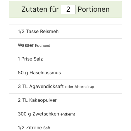
Zutaten für
Portionen
1/2
Tasse Reismehl
Wasser
Kochend
1
Prise Salz
50
g Haselnussmus
3
TL Agavendicksaft
oder Ahornsirup
2
TL Kakaopulver
300
g Zwetschken
entkernt
1/2
Zitrone
Saft