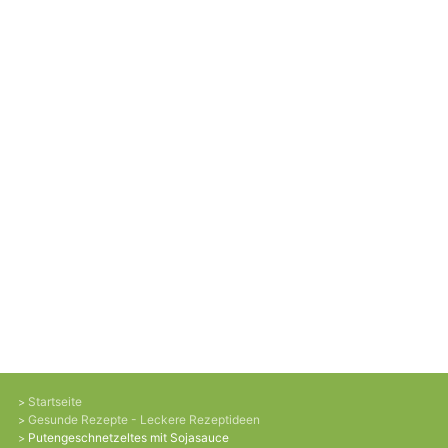
Startseite
Gesunde Rezepte - Leckere Rezeptideen
Putengeschnetzeltes mit Sojasauce