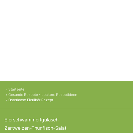
Startseite
Gesunde Rezepte - Leckere Rezeptideen
Osterlamm Eierlikör Rezept
Eierschwammerlgulasch
Zartweizen-Thunfisch-Salat