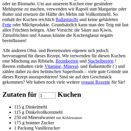
oder im Biomarkt. Um aus unserem Kuchen eine gesündere
Mehlspeise zu machen, verwenden wir Rapsöl statt Margarine oder
Butter und ersetzen die Hälfte des Mehls mit Vollkornmehl. So
enthält der Kuchen reichlich
Ballaststoffe
und keine gehärteten
Fette
oder Milchprodukte. Grundsätzlich kann man den Teig mit fast
allen Früchten belegen. Aber Vorsicht: die Säure aus Kiwis,
Zitrusfrüchten und Ananas könnte die Kuchenglasur negativ
beeinflussen!
Alle anderen Obst- und Beerensorten eigenen sich jedoch
hervorragend für dieses Rezept. Wir verwenden für diesen Kuchen
eine Mischung aus Ribiseln,
Brombeeren
und
Stachelbeeren
!
Beeren enthalten viele
Vitamine, Mineral
- und Ballaststoffe ( ) und
zählen daher zu den heimischen Superfoods – viele gute Gründe um
dieses Rezept auszuprobieren! Sind sie auf den Geschmack
gekommen? Wir haben noch viele weitere
vegane Rezepte
für Sie!
Zutaten für
Kuchen
115
g Dinkelmehl
115
g Dinkelvollkornmehl
250
ml Mineralwasser
mit Kohlensäure
175
g brauner Zucker
1
Packung Vanillezucker