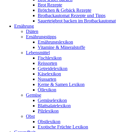
Brot Rezepte
Brötchen & Gebäck Rezepte
Brotbackautomat Rezepte und Tipps
Sauerteigbrot backen im Brotbackautomat
Ernährung
Diäten
Ernährungstipps
Ernährungslexikon
Vitamine & Mineralstoffe
Lebensmittel
Fischlexikon
Reissorten
Getreidelexikon
Käselexikon
Nussarten
Kerne & Samen Lexikon
Öllexikon
Gemüse
Gemüselexikon
Blattsalatelexikon
Pilzlexikon
Obst
Obstlexikon
Exotische Früchte Lexikon