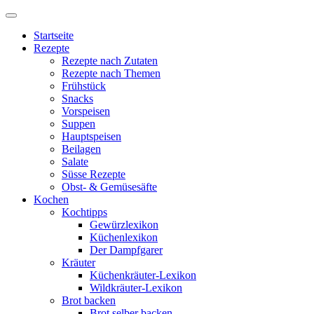
Startseite
Rezepte
Rezepte nach Zutaten
Rezepte nach Themen
Frühstück
Snacks
Vorspeisen
Suppen
Hauptspeisen
Beilagen
Salate
Süsse Rezepte
Obst- & Gemüsesäfte
Kochen
Kochtipps
Gewürzlexikon
Küchenlexikon
Der Dampfgarer
Kräuter
Küchenkräuter-Lexikon
Wildkräuter-Lexikon
Brot backen
Brot selber backen