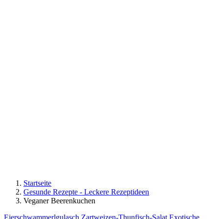
Startseite
Gesunde Rezepte - Leckere Rezeptideen
Veganer Beerenkuchen
Eierschwammerlgulasch
Zartweizen-Thunfisch-Salat
Exotische