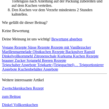
Tortenguss nach Anleitung auf der Packung zubereiten und
auf dem Kuchen verteilen.
Den Kuchen vor dem Verzehr mindestens 2 Stunden
kaltstellen.
Wie gefällt dir dieser Beitrag?
Keine Bewertung
Deine Meinung ist uns wichtig!
Bewertung abgeben
Vegane Rezepte
Süsse Rezepte
Rezepte mit Vanillezucker
Marillenmarmelade
Obstkuchen Rezepte
Backpulver
Rapsöl
Dinkelvollkornmehl
Zitronenschale
Kurkuma
Kuchen Rezepte
brauner Zucker
Sojamehl
Beeren Rezepte
Teigschaber Angebote
Teigkarte (Teigspachtel)…
Teigportionierer
Angebote
Kuchenbehälter Angebote
Weitere interessante Artikel
Zwetschkenkuchen Rezept
zum Beitrag
Dinkel Vollkornkuchen