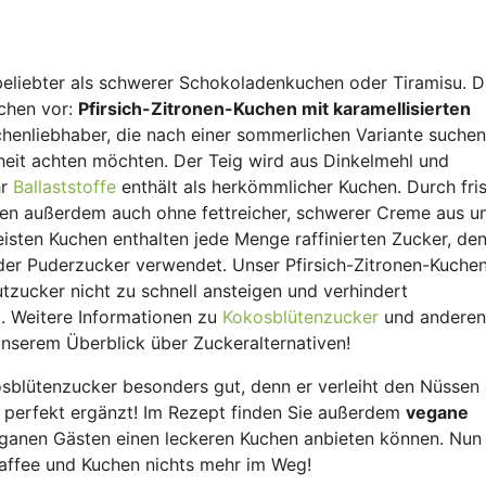
beliebter als schwerer Schokoladenkuchen oder Tiramisu. 
uchen vor:
Pfirsich-Zitronen-Kuchen mit karamellisierten
Kuchenliebhaber, die nach einer sommerlichen Variante suchen
dheit achten möchten. Der Teig wird aus Dinkelmehl und
hr
Ballaststoffe
enthält als herkömmlicher Kuchen. Durch fri
hen außerdem auch ohne fettreicher, schwerer Creme aus u
sten Kuchen enthalten jede Menge raffinierten Zucker, den
er Puderzucker verwendet. Unser Pfirsich-Zitronen-Kuchen
tzucker nicht zu schnell ansteigen und verhindert
 Weitere Informationen zu
Kokosblütenzucker
und anderen
 unserem Überblick über Zuckeralternativen!
sblütenzucker besonders gut, denn er verleiht den Nüssen 
n perfekt ergänzt! Im Rezept finden Sie außerdem
vegane
eganen Gästen einen leckeren Kuchen anbieten können. Nun 
affee und Kuchen nichts mehr im Weg!