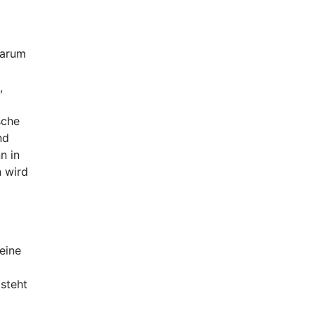
Darum
,
sche
nd
n in
 wird
eine
steht