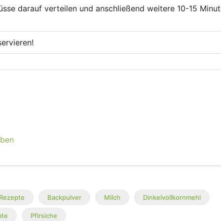
se darauf verteilen und anschließend weitere 10-15 Minu
ervieren!
eben
Rezepte
Backpulver
Milch
Dinkelvollkornmehl
pte
Pfirsiche