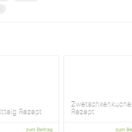
e
Zwetschkenkuche
itteig Rezept
Rezept
zum Beitrag
zum Be