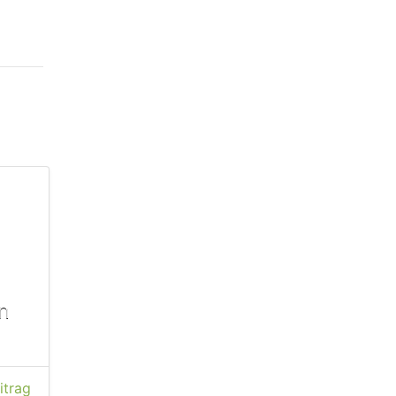
n
itrag