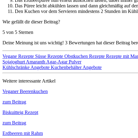
Das Erdbeerpüree nun erneut aufkochen lassen, dabei immer g
Das Püree leicht abkühlen lassen und dann gleichmäßig auf de
Den Kuchen vor dem Servieren mindestens 2 Stunden im Kühlsc
Wie gefällt dir dieser Beitrag?
5 von 5 Sternen
Deine Meinung ist uns wichtig!
3
Bewertungen hat dieser Beitrag bere
Vegane Rezepte
Süsse Rezepte
Obstkuchen Rezepte
Rezepte mit Ma
Sojajoghurt
Amaranth
Agar-Agar Pulver
Kühlschränke Angebote
Kuchenbehälter Angebote
Weitere interessante Artikel
Veganer Beerenkuchen
zum Beitrag
Biskuitteig Rezept
zum Beitrag
Erdbeeren mit Rahm