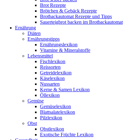
Brot Rezepte
Brötchen & Gebäck Rezepte
Brotbackautomat Rezepte und Tipps
Sauerteigbrot backen im Brotbackautomat
Ernährung
Diäten
Ernährungstipps
Ernährungslexikon
Vitamine & Mineralstoffe
Lebensmittel
Fischlexikon
Reissorten
Getreidelexikon
Käselexikon
Nussarten
Kerne & Samen Lexikon
Öllexikon
Gemüse
Gemüselexikon
Blattsalatelexikon
Pilzlexikon
Obst
Obstlexikon
Exotische Früchte Lexikon