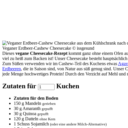
Veganer Erdbeer-Cashew Cheesecake © issgesund
Dieses
vegane Cheesecake-Rezept
kommt ganz ohne einem Ofen aus –
viel zu heiß zum Backen ist! Unser Cheesecake besteht hauptsächlich
Zum Süßen verwenden wir im Cashew-Teil des Kuchens etwas
Agav
Erdbeeren
, die in Saison sind, von Natur aus süß genug sind. Unser C
jede Menge hochwertiges Protein! Durch den Verzicht auf Mehl und r
Zutaten für
Kuchen
Zutaten für den Boden
150
g Mandeln
gerieben
30
g Amaranth
gepufft
30
g Quinoa
gepufft
120
g Datteln
ohne Kern
1
Schuss Sojamilch
(oder eine andere Milch-Alternative)