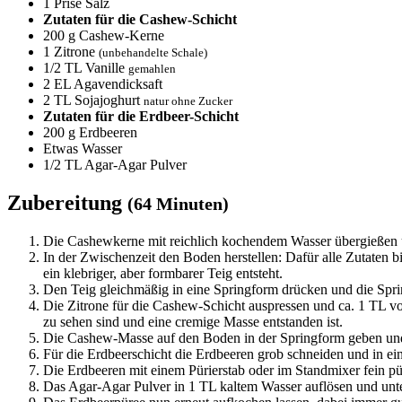
1
Prise Salz
Zutaten für die Cashew-Schicht
200
g Cashew-Kerne
1
Zitrone
(unbehandelte Schale)
1/2
TL Vanille
gemahlen
2
EL Agavendicksaft
2
TL Sojajoghurt
natur ohne Zucker
Zutaten für die Erdbeer-Schicht
200
g Erdbeeren
Etwas Wasser
1/2
TL Agar-Agar Pulver
Zubereitung
(64 Minuten)
Die Cashewkerne mit reichlich kochendem Wasser übergießen u
In der Zwischenzeit den Boden herstellen: Dafür alle Zutaten 
ein klebriger, aber formbarer Teig entsteht.
Den Teig gleichmäßig in eine Springform drücken und die Spri
Die Zitrone für die Cashew-Schicht auspressen und ca. 1 TL vo
zu sehen sind und eine cremige Masse entstanden ist.
Die Cashew-Masse auf den Boden in der Springform geben und 
Für die Erdbeerschicht die Erdbeeren grob schneiden und in e
Die Erdbeeren mit einem Pürierstab oder im Standmixer fein p
Das Agar-Agar Pulver in 1 TL kaltem Wasser auflösen und unt