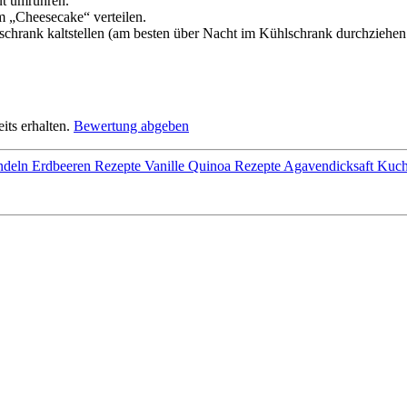
ut umrühren.
m „Cheesecake“ verteilen.
hrank kaltstellen (am besten über Nacht im Kühlschrank durchziehen 
its erhalten.
Bewertung abgeben
ndeln
Erdbeeren Rezepte
Vanille
Quinoa Rezepte
Agavendicksaft
Kuch