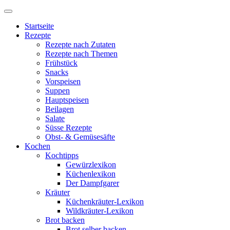
Startseite
Rezepte
Rezepte nach Zutaten
Rezepte nach Themen
Frühstück
Snacks
Vorspeisen
Suppen
Hauptspeisen
Beilagen
Salate
Süsse Rezepte
Obst- & Gemüsesäfte
Kochen
Kochtipps
Gewürzlexikon
Küchenlexikon
Der Dampfgarer
Kräuter
Küchenkräuter-Lexikon
Wildkräuter-Lexikon
Brot backen
Brot selber backen