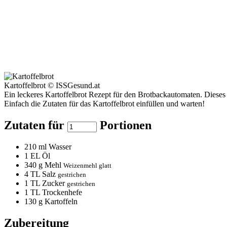
Kartoffelbrot © ISSGesund.at
Ein leckeres Kartoffelbrot Rezept für den Brotbackautomaten. Dieses 
Einfach die Zutaten für das Kartoffelbrot einfüllen und warten!
Zutaten für
Portionen
210
ml Wasser
1
EL Öl
340
g Mehl
Weizenmehl glatt
4
TL Salz
gestrichen
1
TL Zucker
gestrichen
1
TL Trockenhefe
130
g Kartoffeln
Zubereitung