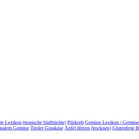
te Lexikon (tropische Südfrüchte)
Pilzkorb
Gemüse Lexikon / Gemüse
sonalem Gemüse
Tiroler Graukäse
Äpfel dörren (trocknen)
Glutenfreie 