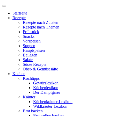
Startseite
Rezepte
Rezepte nach Zutaten
Rezepte nach Themen
Frühstück
Snacks
Vorspeisen
Suppen
Hauptspeisen
Beilagen
Salate
Süsse Rezepte
Obst- & Gemüsesäfte
Kochen
Kochtipps
Gewürzlexikon
Küchenlexikon
Der Dampfgarer
Kräuter
Küchenkräuter-Lexikon
Wildkräuter-Lexikon
Brot backen
Brot selber backen