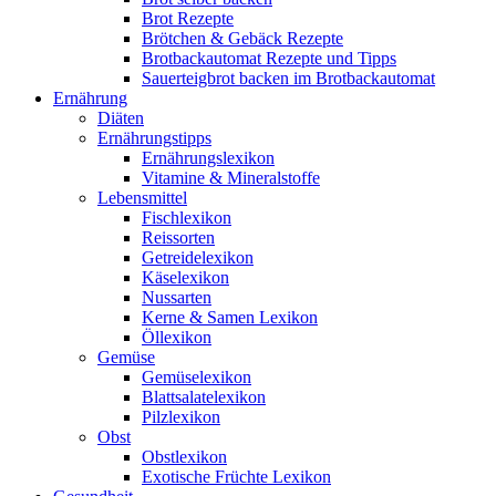
Brot Rezepte
Brötchen & Gebäck Rezepte
Brotbackautomat Rezepte und Tipps
Sauerteigbrot backen im Brotbackautomat
Ernährung
Diäten
Ernährungstipps
Ernährungslexikon
Vitamine & Mineralstoffe
Lebensmittel
Fischlexikon
Reissorten
Getreidelexikon
Käselexikon
Nussarten
Kerne & Samen Lexikon
Öllexikon
Gemüse
Gemüselexikon
Blattsalatelexikon
Pilzlexikon
Obst
Obstlexikon
Exotische Früchte Lexikon