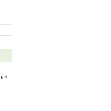
r
 gut