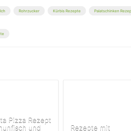
lch
Rohrzucker
Kürbis Rezepte
Palatschinken Reze
te
ta Pizza Rezept
hunfisch und
Rezepte mit