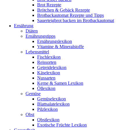
Brot Rezepte
Brötchen & Gebäck Rezepte
Brotbackautomat Rezepte und Tipps
Sauerteigbrot backen im Brotbackautomat
Ernährung
Diäten
Ernährungstipps
Ernährungslexikon
Vitamine & Mineralstoffe
Lebensmittel
Fischlexikon
Reissorten
Getreidelexikon
Käselexikon
Nussarten
Kerne & Samen Lexikon
Öllexikon
Gemüse
Gemüselexikon
Blattsalatelexikon
Pilzlexikon
Obst
Obstlexikon
Exotische Früchte Lexikon