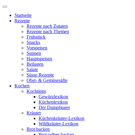
Startseite
Rezepte
Rezepte nach Zutaten
Rezepte nach Themen
Frühstück
Snacks
Vorspeisen
Suppen
Hauptspeisen
Beilagen
Salate
Süsse Rezepte
Obst- & Gemüsesäfte
Kochen
Kochtipps
Gewürzlexikon
Küchenlexikon
Der Dampfgarer
Kräuter
Küchenkräuter-Lexikon
Wildkräuter-Lexikon
Brot backen
Brot selber backen