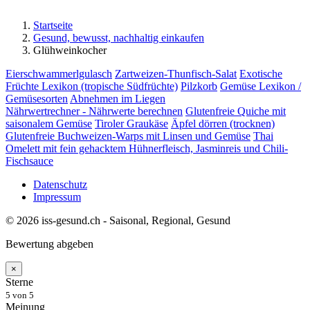
Startseite
Gesund, bewusst, nachhaltig einkaufen
Glühweinkocher
Eierschwammerlgulasch
Zartweizen-Thunfisch-Salat
Exotische
Früchte Lexikon (tropische Südfrüchte)
Pilzkorb
Gemüse Lexikon /
Gemüsesorten
Abnehmen im Liegen
Nährwertrechner - Nährwerte berechnen
Glutenfreie Quiche mit
saisonalem Gemüse
Tiroler Graukäse
Äpfel dörren (trocknen)
Glutenfreie Buchweizen-Warps mit Linsen und Gemüse
Thai
Omelett mit fein gehacktem Hühnerfleisch, Jasminreis und Chili-
Fischsauce
Datenschutz
Impressum
© 2026 iss-gesund.ch - Saisonal, Regional, Gesund
Bewertung abgeben
×
Sterne
5
von 5
Meinung