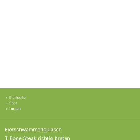
Startseite
Obst
Loquat
Eierschwammerlgulasch
T-Bone Steak richtig braten