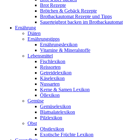
Brot Rezepte
Brötchen & Gebäck Rezepte
Brotbackautomat Rezepte und Tipps
Sauerteigbrot backen im Brotbackautomat
Ernährung
Diäten
Ernährungstipps
Ernährungslexikon
Vitamine & Mineralstoffe
Lebensmittel
Fischlexikon
Reissorten
Getreidelexikon
Käselexikon
Nussarten
Kerne & Samen Lexikon
Öllexikon
Gemüse
Gemüselexikon
Blattsalatelexikon
Pilzlexikon
Obst
Obstlexikon
Exotische Früchte Lexikon