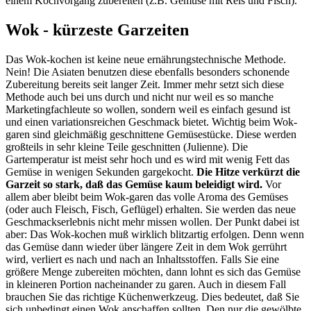
einem Kochvorgang zubereiten (z.B. Gemüse mit Reis und Fisch).
Wok - kürzeste Garzeiten
Das Wok-kochen ist keine neue ernährungstechnische Methode.
Nein! Die Asiaten benutzen diese ebenfalls besonders schonende
Zubereitung bereits seit langer Zeit. Immer mehr setzt sich diese
Methode auch bei uns durch und nicht nur weil es so manche
Marketingfachleute so wollen, sondern weil es einfach gesund ist
und einen variationsreichen Geschmack bietet. Wichtig beim Wok-
garen sind gleichmäßig geschnittene Gemüsestücke. Diese werden
großteils in sehr kleine Teile geschnitten (Julienne). Die
Gartemperatur ist meist sehr hoch und es wird mit wenig Fett das
Gemüse in wenigen Sekunden gargekocht.
Die Hitze verkürzt die
Garzeit so stark, daß das Gemüse kaum beleidigt wird.
Vor
allem aber bleibt beim Wok-garen das volle Aroma des Gemüses
(oder auch Fleisch, Fisch, Geflügel) erhalten. Sie werden das neue
Geschmackserlebnis nicht mehr missen wollen. Der Punkt dabei ist
aber: Das Wok-kochen muß wirklich blitzartig erfolgen. Denn wenn
das Gemüse dann wieder über längere Zeit in dem Wok gerrührt
wird, verliert es nach und nach an Inhaltsstoffen. Falls Sie eine
größere Menge zubereiten möchten, dann lohnt es sich das Gemüse
in kleineren Portion nacheinander zu garen. Auch in diesem Fall
brauchen Sie das richtige Küchenwerkzeug. Dies bedeutet, daß Sie
sich unbedingt einen Wok anschaffen sollten. Den nur die gewölbte,