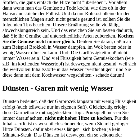
Stoffen, die ganz einfach die Hitze nicht "überleben". Vor allem
dann wenn man das Gemüse zu Tode kocht, wie dies oft in der
Hausmannsküche der Fall ist. Und da nur Rohkost alleine für den
menschlichen Magen auch nicht gerade gesund ist, sollten Sie die
folgenden Tips beachten. Unsere Ernährung sollte vielfältig,
abwechslungsreich sein. Und das erreichen Sie am besten dadurch,
daß Sie Ihr Gemüse auf unterschiedliche Arten zubereiten.
Kochen
Sie die Gemüse nicht immer gleich.
Denken Sie daran, daß man
zum Beispiel Brokkoli in Wasser dämpfen, im Wok braten oder in
wenig Wasser dünsten kann. Und: Die Garflüssigkeit muß nicht
immer Wasser sein! Und viel Flüssigkeit beim Gemüsekochen (wie
z.B. im kochenden Wassertopf) ist deswegen nicht gesund, weil sich
die wertvollen Inhaltsstoffe in das Wasser "verflüchtigen" und Sie
diese dann mit dem Kochwasser wegschütten - schade darum!
Dünsten - Garen mit wenig Wasser
Dünsten bedeutet, daß der Garprozeß langsam mit wenig Flüssigkeit
erfolgt (auch teilweise nur im eigenen Saft). Gleichzeitig erfolgt
diese Garmethode mit zugedecktem Topf. Prinzipiell müssen Sie
immer darauf achten,
nicht mit hoher Hitze zu kochen.
Für die
Inhaltsstoffe ist es wesentlich schonender, wenn Sie mit geringer
Hitze Dünsten, dafür aber etwas länger - sich kochen ja kein
Minuten-Steak. Das Dünsten ist deswegen ein so schonender