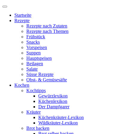
Startseite
Rezepte
Rezepte nach Zutaten
Rezepte nach Themen
Frühstück
Snacks
Vorspeisen
Suppen
Hauptspeisen
Beilagen
Salate
Süsse Rezepte
Obst- & Gemüsesäfte
Kochen
Kochtipps
Gewürzlexikon
Küchenlexikon
Der Dampfgarer
Kräuter
Küchenkräuter-Lexikon
Wildkräuter-Lexikon
Brot backen
Brot selber backen