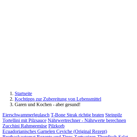
Startseite
Kochtipps zur Zubereitung von Lebensmittel
Garen und Kochen - aber gesund!
Eierschwammerlgulasch
T-Bone Steak richtig braten
Steinpilz
Tortellini mit Pilzsauce
Nährwertrechner - Nährwerte berechnen
Zucchini Rahmgemüse
Pilzkorb
Ecuadorianisches Garnelen Ceviche (Original Rezept)
Brotbackautomat Rezepte und Tipps
Zartweizen-Thunfisch-Salat