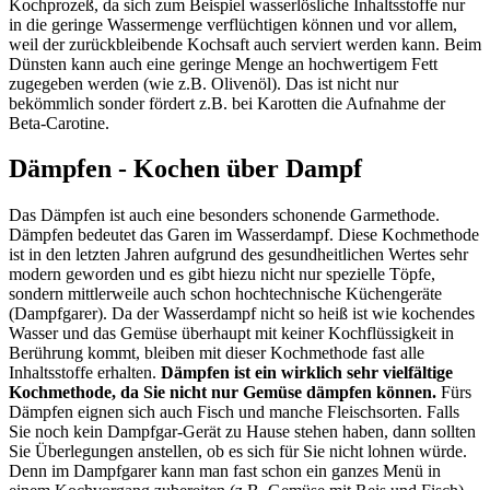
Kochprozeß, da sich zum Beispiel wasserlösliche Inhaltsstoffe nur
in die geringe Wassermenge verflüchtigen können und vor allem,
weil der zurückbleibende Kochsaft auch serviert werden kann. Beim
Dünsten kann auch eine geringe Menge an hochwertigem Fett
zugegeben werden (wie z.B. Olivenöl). Das ist nicht nur
bekömmlich sonder fördert z.B. bei Karotten die Aufnahme der
Beta-Carotine.
Dämpfen - Kochen über Dampf
Das Dämpfen ist auch eine besonders schonende Garmethode.
Dämpfen bedeutet das Garen im Wasserdampf. Diese Kochmethode
ist in den letzten Jahren aufgrund des gesundheitlichen Wertes sehr
modern geworden und es gibt hiezu nicht nur spezielle Töpfe,
sondern mittlerweile auch schon hochtechnische Küchengeräte
(Dampfgarer). Da der Wasserdampf nicht so heiß ist wie kochendes
Wasser und das Gemüse überhaupt mit keiner Kochflüssigkeit in
Berührung kommt, bleiben mit dieser Kochmethode fast alle
Inhaltsstoffe erhalten.
Dämpfen ist ein wirklich sehr vielfältige
Kochmethode, da Sie nicht nur Gemüse dämpfen können.
Fürs
Dämpfen eignen sich auch Fisch und manche Fleischsorten. Falls
Sie noch kein Dampfgar-Gerät zu Hause stehen haben, dann sollten
Sie Überlegungen anstellen, ob es sich für Sie nicht lohnen würde.
Denn im Dampfgarer kann man fast schon ein ganzes Menü in