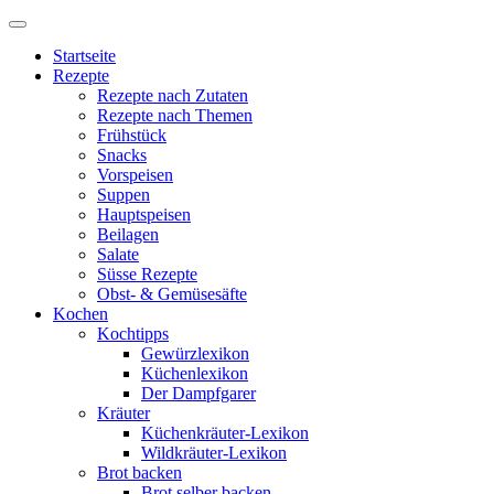
Startseite
Rezepte
Rezepte nach Zutaten
Rezepte nach Themen
Frühstück
Snacks
Vorspeisen
Suppen
Hauptspeisen
Beilagen
Salate
Süsse Rezepte
Obst- & Gemüsesäfte
Kochen
Kochtipps
Gewürzlexikon
Küchenlexikon
Der Dampfgarer
Kräuter
Küchenkräuter-Lexikon
Wildkräuter-Lexikon
Brot backen
Brot selber backen