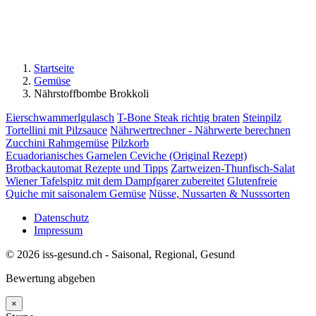
Startseite
Gemüse
Nährstoffbombe Brokkoli
Eierschwammerlgulasch
T-Bone Steak richtig braten
Steinpilz
Tortellini mit Pilzsauce
Nährwertrechner - Nährwerte berechnen
Zucchini Rahmgemüse
Pilzkorb
Ecuadorianisches Garnelen Ceviche (Original Rezept)
Brotbackautomat Rezepte und Tipps
Zartweizen-Thunfisch-Salat
Wiener Tafelspitz mit dem Dampfgarer zubereitet
Glutenfreie
Quiche mit saisonalem Gemüse
Nüsse, Nussarten & Nusssorten
Datenschutz
Impressum
© 2026 iss-gesund.ch - Saisonal, Regional, Gesund
Bewertung abgeben
×