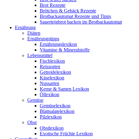
Brot Rezepte
Brötchen & Gebäck Rezepte
Brotbackautomat Rezepte und Tipps
Sauerteigbrot backen im Brotbackautomat
Ernährung
Diäten
Ernährungstipps
Ernährungslexikon
Vitamine & Mineralstoffe
Lebensmittel
Fischlexikon
Reissorten
Getreidelexikon
Käselexikon
Nussarten
Kerne & Samen Lexikon
Öllexikon
Gemüse
Gemüselexikon
Blattsalatelexikon
Pilzlexikon
Obst
Obstlexikon
Exotische Früchte Lexikon