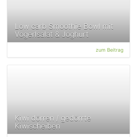
Low carb Smoothie Bowl mit
Vogerlsalat & Joghurt
zum Beitrag
Kiwi dörren / gedörrte
Kiwischeiben