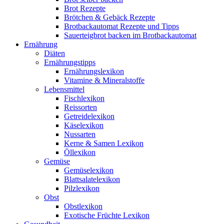
Brot Rezepte
Brötchen & Gebäck Rezepte
Brotbackautomat Rezepte und Tipps
Sauerteigbrot backen im Brotbackautomat
Ernährung
Diäten
Ernährungstipps
Ernährungslexikon
Vitamine & Mineralstoffe
Lebensmittel
Fischlexikon
Reissorten
Getreidelexikon
Käselexikon
Nussarten
Kerne & Samen Lexikon
Öllexikon
Gemüse
Gemüselexikon
Blattsalatelexikon
Pilzlexikon
Obst
Obstlexikon
Exotische Früchte Lexikon