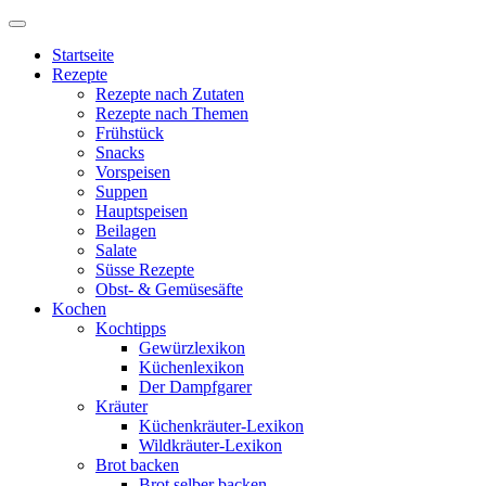
Startseite
Rezepte
Rezepte nach Zutaten
Rezepte nach Themen
Frühstück
Snacks
Vorspeisen
Suppen
Hauptspeisen
Beilagen
Salate
Süsse Rezepte
Obst- & Gemüsesäfte
Kochen
Kochtipps
Gewürzlexikon
Küchenlexikon
Der Dampfgarer
Kräuter
Küchenkräuter-Lexikon
Wildkräuter-Lexikon
Brot backen
Brot selber backen