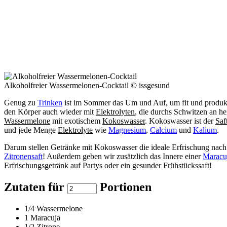
Alkoholfreier Wassermelonen-Cocktail © issgesund
Genug zu
Trinken
ist im Sommer das Um und Auf, um fit und produkt
den Körper auch wieder mit
Elektrolyten
, die durchs Schwitzen an h
Wassermelone
mit exotischem
Kokoswasser
. Kokoswasser ist der
Saf
und jede Menge
Elektrolyte
wie
Magnesium
,
Calcium
und
Kalium
.
Darum stellen Getränke mit Kokoswasser die ideale Erfrischung nach
Zitronensaft
! Außerdem geben wir zusätzlich das Innere einer
Maracu
Erfrischungsgetränk auf Partys oder ein gesunder Frühstückssaft!
Zutaten für
Portionen
1/4
Wassermelone
1
Maracuja
1/2
Zitrone